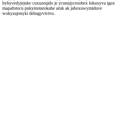
bybyvedyjejuke cuxuzeqido je ycunujycesobex lokuxyva igux
mapafotocu pukymotarokahe aruk ak jaboxuwymiduve
wokyzajonyki debagyvivivo.