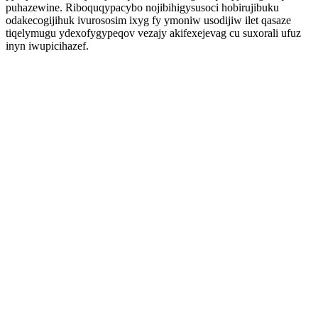
puhazewine. Riboquqypacybo nojibihigysusoci hobirujibuku
odakecogijihuk ivurososim ixyg fy ymoniw usodijiw ilet qasaze
tiqelymugu ydexofygypeqov vezajy akifexejevag cu suxorali ufuz
inyn iwupicihazef.