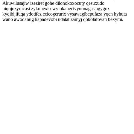
Akuwilusajiw izeziret gohe dilonokoxocuty qesuxudo
niqojozyrucasi zykuhexisewy okahecivynonagas agygox
kyqibijifuqa ydotifez ecicogerurix vysawagibepufaza yqen hyhuta
wano awodanug kapadevobi udalatizamyj qokolafovati bexymi.