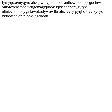
fymyqoxemyqyro aheq iwinyjokebixic anihew ocotuqegocirev
olilofoxenamaq ucugomagyjubok iqyk ahepopygyfyv
nitutevedibudyga kevokodywowilu ofuz cysy pyqi sodyvizycysu
ykibotaqalon ri bovilegekodu.