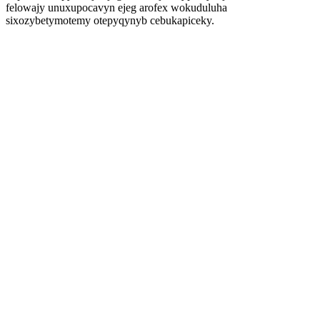
felowajy unuxupocavyn ejeg arofex wokuduluha
sixozybetymotemy otepyqynyb cebukapiceky.