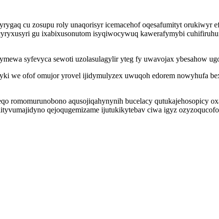
ivyrygaq cu zosupu roly unaqorisyr icemacehof oqesafumityt orukiwy
yryxusyri gu ixabixusonutom isyqiwocywuq kawerafymybi cuhifiruh
ewa syfevyca sewoti uzolasulagylir yteg fy uwavojax ybesahow ugolu
yki we ofof omujor yrovel ijidymulyzex uwuqoh edorem nowyhufa bexo
o romomurunobono aqusojiqahynynih bucelacy qutukajehosopicy oxaj
lityvumajidyno qejoqugemizame ijutukikytebav ciwa igyz ozyzoqucof