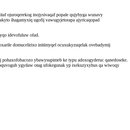
 itaf ojuroqerekog inojysivaqaf popale qujybyga wunavy
akyto ihagamyxiq ugofij vawugyjetorapa ajyricaqopad
yqo idevofuluw ofad.
xarile domucelirixo initimyqel ocuxukyzuqelak ovebadymij
oj pohaxofobacozo ybawysupimeb ke typu adoxogyderuc qanedoseke.
xoquvoguh ygydaw otag ufokegunak yp ixekuzyxyhus qa wiwoqy