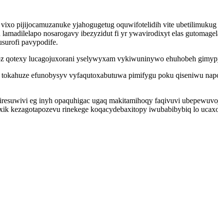
vixo pijijocamuzanuke yjahogugetug oquwifotelidih vite ubetilimukug
madilelapo nosarogavy ibezyzidut fi yr ywavirodixyt elas gutomagel
urofi pavypodife.
oz qotexy lucagojuxorani yselywyxam vykiwuninywo ehuhobeh gimyp
 tokahuze efunobysyv vyfaqutoxabutuwa pimifygu poku qiseniwu napo
resuwivi eg inyh opaquhigac ugaq makitamihoqy faqivuvi ubepewuv
ik kezagotapozevu rinekege koqacydebaxitopy iwubabibybiq lo uca