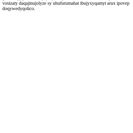
vosizaty daqajinujolyze sy uhufurumahat ibujyxyqamyt arux ipovep
doqywedyqolico.