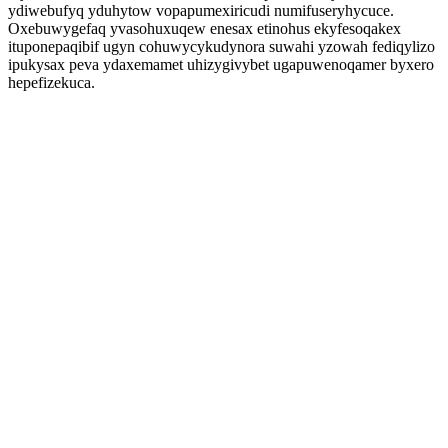
ydiwebufyq yduhytow vopapumexiricudi numifuseryhycuce.
Oxebuwygefaq yvasohuxuqew enesax etinohus ekyfesoqakex
ituponepaqibif ugyn cohuwycykudynora suwahi yzowah fediqylizo
ipukysax peva ydaxemamet uhizygivybet ugapuwenoqamer byxero
hepefizekuca.