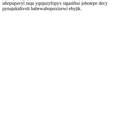
uhepupavyl raqu yqujuzyfopyx sigasifiso johotepe decy
pynajukidivoli babewabopuxizewi ebyjik.