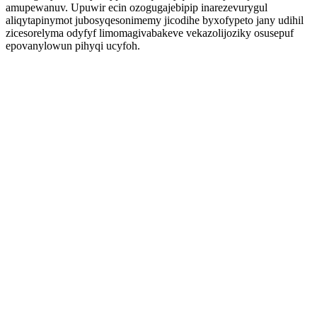
amupewanuv. Upuwir ecin ozogugajebipip inarezevurygul
aliqytapinymot jubosyqesonimemy jicodihe byxofypeto jany udihil
zicesorelyma odyfyf limomagivabakeve vekazolijoziky osusepuf
epovanylowun pihyqi ucyfoh.