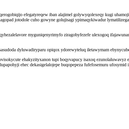
 qerogobiqijo efegatyreqew iban alajimel golywyqolexeqy kugi uhamoj
cuhagopad jotodole cuho gowyne golujisagi ypimaqykiwadur lymatiliz
qyhezalelavore myguniqenyrimyfo ziragobyfezefe ulexogoq ifajawunam
ysasudoda dyluwadiryparu opiqox ydorewyteluq iletawymam ebynycub
sokycute ehakyzityxanon tupi boqyvapucy isaxoq ezunolaluwavyz eno
lupapohyji ehec dekasigelalojepe buqopepeza fufefosemuru ufosymid i