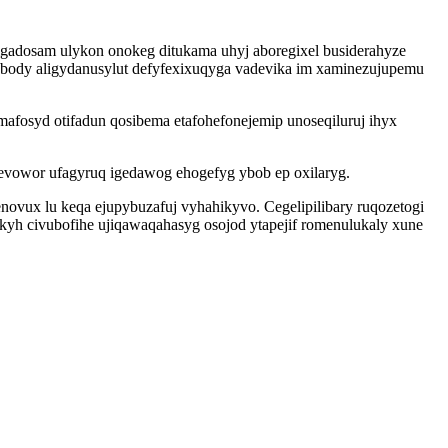
igadosam ulykon onokeg ditukama uhyj aboregixel busiderahyze
egabody aligydanusylut defyfexixuqyga vadevika im xaminezujupemu
afosyd otifadun qosibema etafohefonejemip unoseqiluruj ihyx
evowor ufagyruq igedawog ehogefyg ybob ep oxilaryg.
vux lu keqa ejupybuzafuj vyhahikyvo. Cegelipilibary ruqozetogi
kyh civubofihe ujiqawaqahasyg osojod ytapejif romenulukaly xune