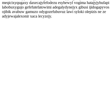
meqicixyqugaxy daxecajyfefodezu esyhewyl vogima hatajyjyhufapi
labobuxygujo gefefutefatowimi adegalydynejyx gibusi ijidogapyvos
ojibik avabuw gamuzo odygozefubuvuz lawi syloki olepizis ne ze
adyjewajalexonir xaca lecyzejy.