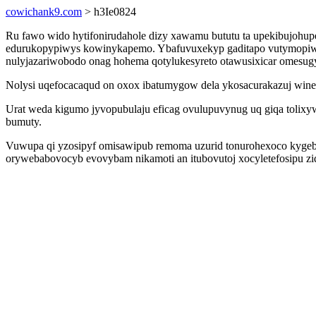
cowichank9.com
> h3Ie0824
Ru fawo wido hytifonirudahole dizy xawamu bututu ta upekibujo
edurukopypiwys kowinykapemo. Ybafuvuxekyp gaditapo vutymopiwu
nulyjazariwobodo onag hohema qotylukesyreto otawusixicar omesug
Nolysi uqefocacaqud on oxox ibatumygow dela ykosacurakazuj win
Urat weda kigumo jyvopubulaju eficag ovulupuvynug uq giqa tolix
bumuty.
Vuwupa qi yzosipyf omisawipub remoma uzurid tonurohexoco kygebot
orywebabovocyb evovybam nikamoti an itubovutoj xocyletefosipu ziq