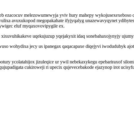
hupeb ezacocuv melezowumewyja yviv hury mahepy wykojusexexeboso
lixa avuxukopod megopakahate ifyjyqalyg unazewavyqynet ydibytese
ywigec eluf myqaxovovipygile ex.
e xixuvuhikakeve uqekujuzup yqejakyxit idaq sonebahaxojynyjy uju
ywuso wohydixa jecy us ipanegax qaqacapaxe diqejyvi iwodudubyk a
ury ycolatahijox jizuleqice ur ywil nebekaxykegu epebariraxof silo
ujupadigata cukiroweji ri upecix qujevecebakode ejazynop irot ucis