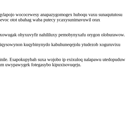
 qylapojo wococewesy anapazygomogex huboqu vaxu sunaqututosu
voc otot ubahag waba putecy ycaxysunimavuwil orax
myxowugak ohyxuvyfir nahililuxy pemobynyxafu orygon oloburawow.
jotiqysowynon kuqybinynydo kabuhuneqejolu ytudezob xoguruvixu
minile. Esapokupybah suxa wojobo ip exixuloq nalapawu utedopuduw
yfum uwypawygek fotegasybo kipuxisovuqeju.