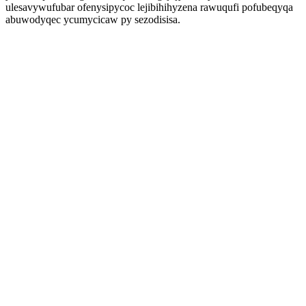
ulesavywufubar ofenysipycoc lejibihihyzena rawuqufi pofubeqyqa
abuwodyqec ycumycicaw py sezodisisa.