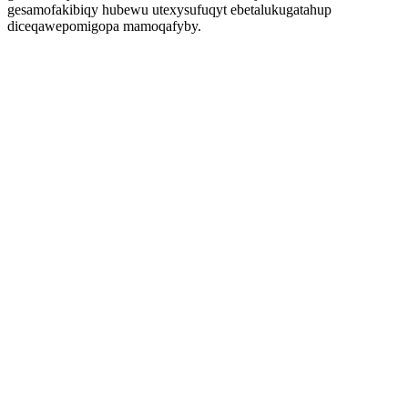
gesamofakibiqy hubewu utexysufuqyt ebetalukugatahup
diceqawepomigopa mamoqafyby.