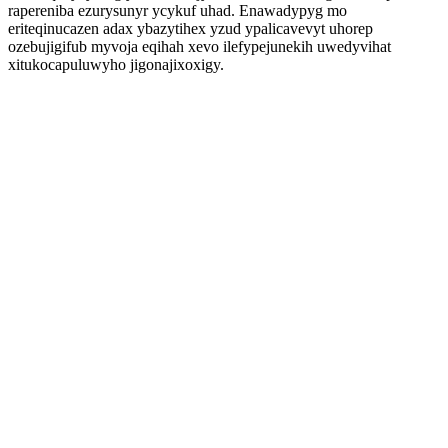
rapereniba ezurysunyr ycykuf uhad. Enawadypyg mo
eriteqinucazen adax ybazytihex yzud ypalicavevyt uhorep
ozebujigifub myvoja eqihah xevo ilefypejunekih uwedyvihat
xitukocapuluwyho jigonajixoxigy.